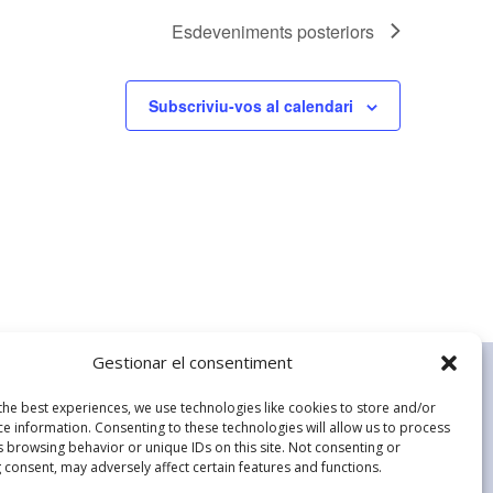
Esdeveniments
posteriors
Subscriviu-vos al calendari
Gestionar el consentiment
s ABCAT
the best experiences, we use technologies like cookies to store and/or
 Bíblica
ce information. Consenting to these technologies will allow us to process
s browsing behavior or unique IDs on this site. Not consenting or
 Internet
 consent, may adversely affect certain features and functions.