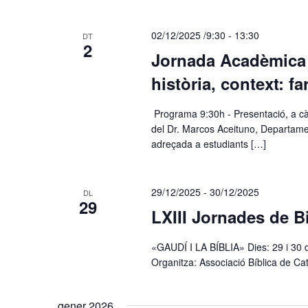
02/12/2025 /9:30
-
13:30
DT
2
Jornada Acadèmica 
història, context: f
​ Programa 9:30h - Presentació, a cà
del Dr. Marcos Aceituno, Departame
adreçada a estudiants […]
29/12/2025
-
30/12/2025
DL
29
LXIII Jornades de B
«GAUDÍ I LA BÍBLIA» Dies: 29 i 30 d
Organitza: Associació Bíblica de Cat
gener 2026