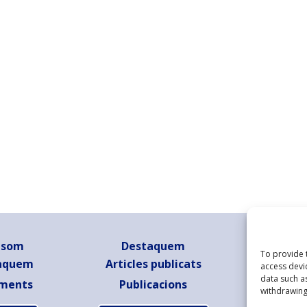
 som
Destaquem
50 Any
To provide 
aquem
Articles publicats
Animació
access devi
data such a
Bíblia a
ments
Publicacions
withdrawing