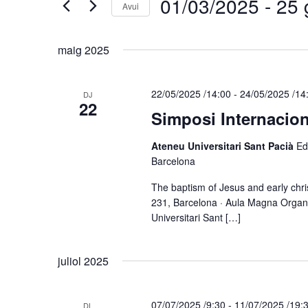
d'Esdeveniments
01/03/2025
 - 
25 
Avui
Cerqueu
Selecciona
Esdeveniments
una
per
maig 2025
data.
paraula
clau.
22/05/2025 /14:00
-
24/05/2025 /14
DJ
22
Simposi Internacio
Ateneu Universitari Sant Pacià
Ed
Barcelona
The baptism of Jesus and early chri
231, Barcelona · Aula Magna Organis
Universitari Sant […]
juliol 2025
07/07/2025 /9:30
-
11/07/2025 /19:
DL