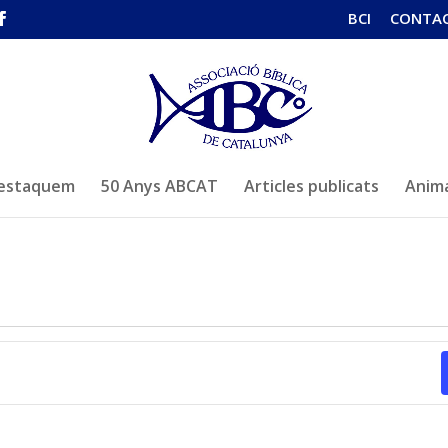
BCI
CONTA
estaquem
50 Anys ABCAT
Articles publicats
Anima