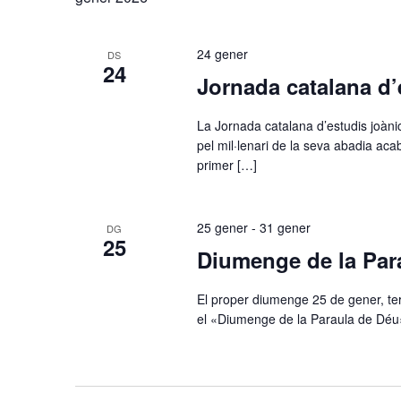
24 gener
DS
24
Jornada catalana d’
La Jornada catalana d’estudis joàni
pel mil·lenari de la seva abadia ac
primer […]
25 gener
-
31 gener
DG
25
Diumenge de la Para
​El proper diumenge 25 de gener, te
el «Diumenge de la Paraula de Déu» 