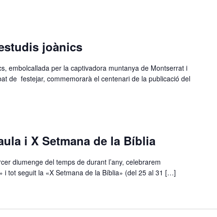
estudis joànics
cs, embolcallada per la captivadora muntanya de Montserrat i
abat de festejar, commemorarà el centenari de la publicació del
ula i X Setmana de la Bíblia
rcer diumenge del temps de durant l’any, celebrarem
i tot seguit la «X Setmana de la Bíblia» (del 25 al 31 […]