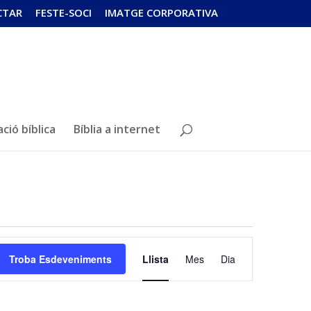
CTAR
FESTE-SOCI
IMATGE CORPORATIVA
ció bíblica
Bíblia a internet
Navegació
de
Troba Esdeveniments
Llista
Mes
Dia
visualitzacions
Esdeveniment