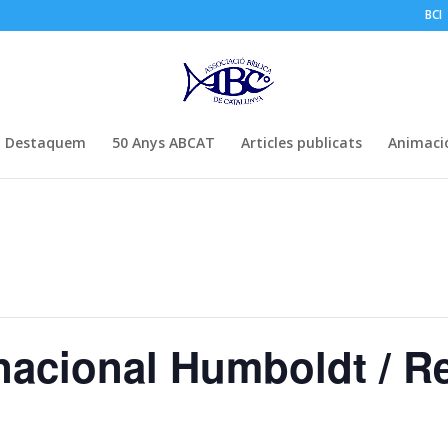
BCI
Destaquem
50 Anys ABCAT
Articles publicats
Animació
nacional ​Humboldt / R