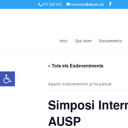
977 233 412
secretari@abcat.cat
Inici
Qui som
Documents
« Tots els Esdeveniments
Obre la barra d'eines
Aquest esdeveniment ja ha passat.
Simposi Inter
AUSP