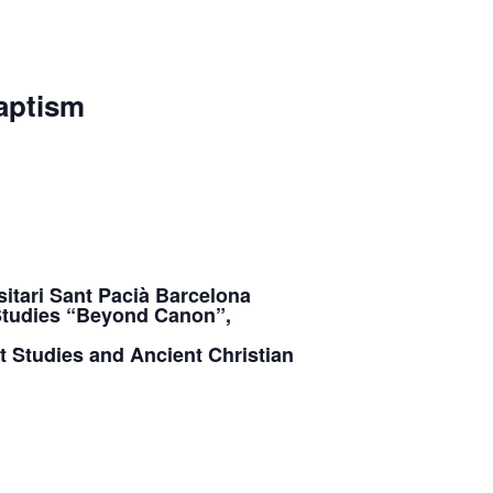
baptism
rsitari Sant Pacià Barcelona
d Studies “Beyond Canon”,
nt Studies and Ancient Christian