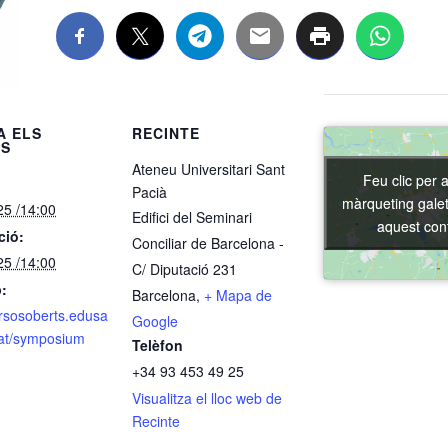
A ELS
RECINTE
LS
Ateneu Universitari Sant
Feu clic per 
Feu clic per 
Pacià
màrqueting galet
màrqueting galet
25 /14:00
Edifici del Seminari
aquest con
aquest con
ció:
Conciliar de Barcelona -
25 /14:00
C/ Diputació 231
:
Barcelona
,
+ Mapa de
ursosoberts.edusa
Google
cat/symposium
Telèfon
+34 93 453 49 25
Visualitza el lloc web de
Recinte