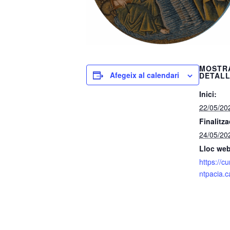
MOSTR
Afegeix al calendari
DETAL
Inici:
22/05/20
Finalitza
24/05/20
Lloc web
https://c
ntpacia.