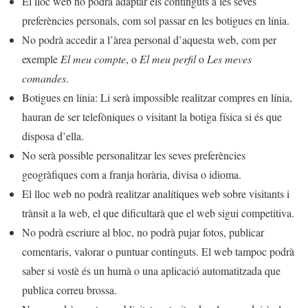
El lloc web no podrà adaptar els continguts a les seves
preferències personals, com sol passar en les botigues en línia.
No podrà accedir a l’àrea personal d’aquesta web, com per
exemple
El meu compte
, o
El meu perfil
o
Les meves
comandes
.
Botigues en línia: Li serà impossible realitzar compres en línia,
hauran de ser telefòniques o visitant la botiga física si és que
disposa d’ella.
No serà possible personalitzar les seves preferències
geogràfiques com a franja horària, divisa o idioma.
El lloc web no podrà realitzar analítiques web sobre visitants i
trànsit a la web, el que dificultarà que el web sigui competitiva.
No podrà escriure al bloc, no podrà pujar fotos, publicar
comentaris, valorar o puntuar continguts. El web tampoc podrà
saber si vostè és un humà o una aplicació automatitzada que
publica correu brossa.