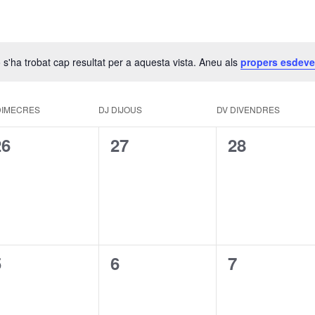
 s'ha trobat cap resultat per a aquesta vista. Aneu als
propers esdev
Avís
DIMECRES
DJ
DIJOUS
DV
DIVENDRES
0
0
0
26
27
28
esdeveniments,
esdeveniments,
esdevenim
0
0
0
5
6
7
esdeveniments,
esdeveniments,
esdevenim