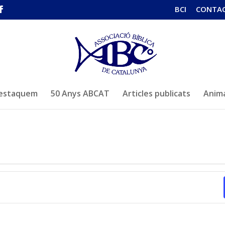
BCI
CONTA
estaquem
50 Anys ABCAT
Articles publicats
Anima