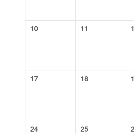
0
0
10
11
esdeveniments,
esdeveniments,
0
0
17
18
esdeveniments,
esdeveniments,
0
0
24
25