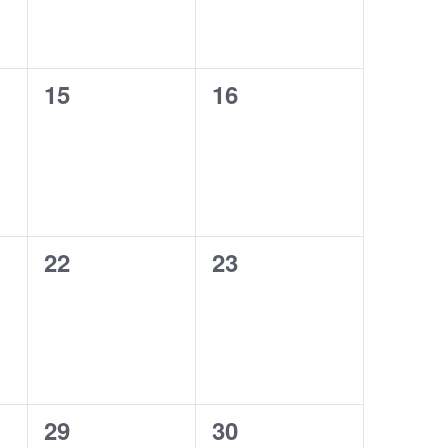
0
0
15
16
ents,
esdeveniments,
esdeveniments,
0
0
22
23
ents,
esdeveniments,
esdeveniments,
0
0
29
30