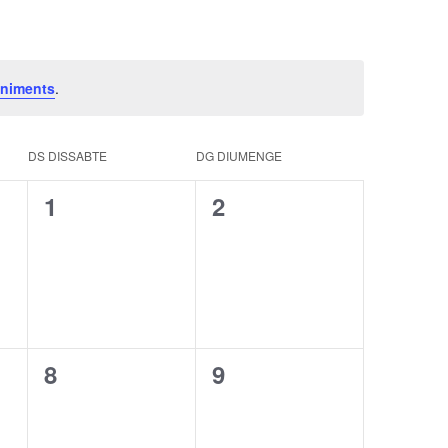
eniments
.
DS
DISSABTE
DG
DIUMENGE
0
0
1
2
ents,
esdeveniments,
esdeveniments,
0
0
8
9
ents,
esdeveniments,
esdeveniments,