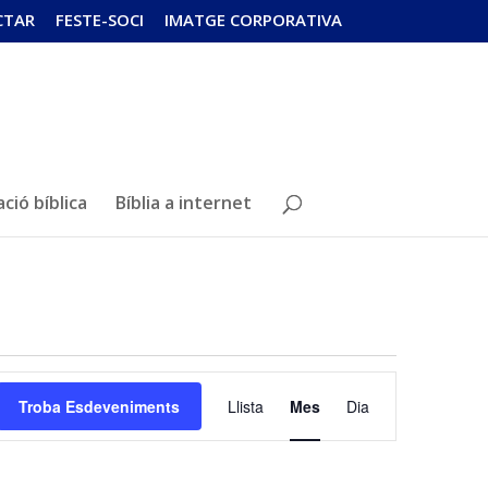
CTAR
FESTE-SOCI
IMATGE CORPORATIVA
ció bíblica
Bíblia a internet
Navegació
de
Troba Esdeveniments
Llista
Mes
Dia
visualitzacions
Esdeveniment