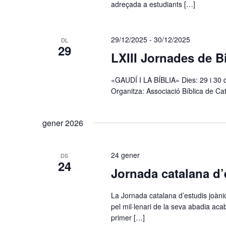
adreçada a estudiants […]
29/12/2025
-
30/12/2025
DL
29
LXIII Jornades de B
«GAUDÍ I LA BÍBLIA» Dies: 29 i 30 d
Organitza: Associació Bíblica de Cat
gener 2026
24 gener
DS
24
Jornada catalana d’
La Jornada catalana d’estudis joàni
pel mil·lenari de la seva abadia ac
primer […]