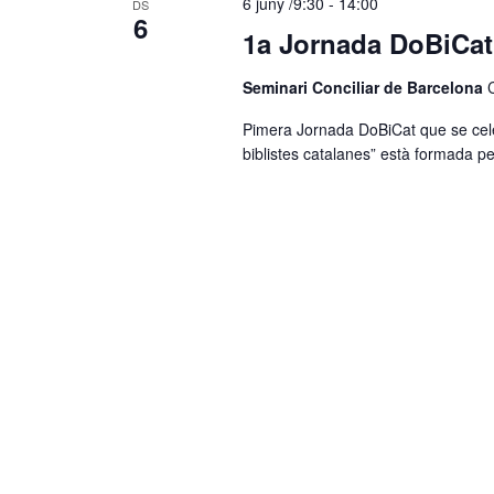
6 juny /9:30
-
14:00
DS
6
1a Jornada DoBiCat.
Seminari Conciliar de Barcelona
Pimera Jornada DoBiCat que se cele
biblistes catalanes” està formada pe