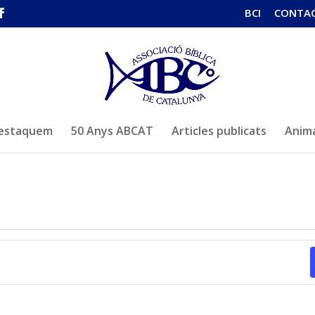
BCI
CONTA
estaquem
50 Anys ABCAT
Articles publicats
Anima