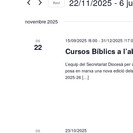
d'Esdeveniments
22/11/2025
 - 
6 j
Avui
Cerqueu
Selecciona
Esdeveniments
una
per
novembre 2025
data.
paraula
clau.
15/09/2025 /8:00
-
31/12/2025 /17:
DS
22
Cursos Bíblics a l’
L’equip del Secretariat Diocesà per 
posa en marxa una nova edició dels 
2025-26 […]
23/10/2025
DS