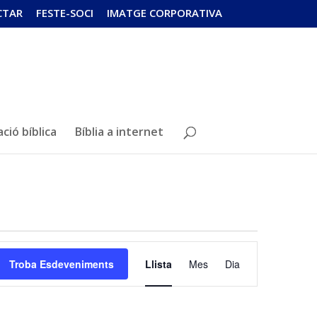
CTAR
FESTE-SOCI
IMATGE CORPORATIVA
ció bíblica
Bíblia a internet
Navegació
de
Troba Esdeveniments
Llista
Mes
Dia
visualitzacions
Esdeveniment