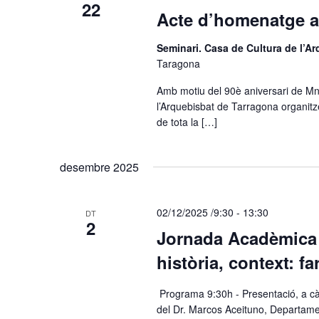
22
Acte d’homenatge a
Seminari. Casa de Cultura de l’A
Taragona
​Amb motiu del 90è aniversari de Mn.
l’Arquebisbat de Tarragona organit
de tota la […]
desembre 2025
02/12/2025 /9:30
-
13:30
DT
2
Jornada Acadèmica 
història, context: f
​ Programa 9:30h - Presentació, a cà
del Dr. Marcos Aceituno, Departame