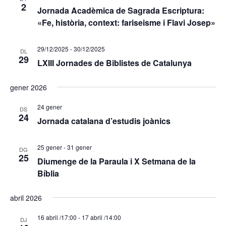
2
Jornada Acadèmica de Sagrada Escriptura:
«Fe, història, context: fariseisme i Flavi Josep»
29/12/2025
-
30/12/2025
DL
29
LXIII Jornades de Biblistes de Catalunya
gener 2026
24 gener
DS
24
Jornada catalana d’estudis joànics
25 gener
-
31 gener
DG
25
Diumenge de la Paraula i X Setmana de la
Bíblia
abril 2026
16 abril /17:00
-
17 abril /14:00
DJ