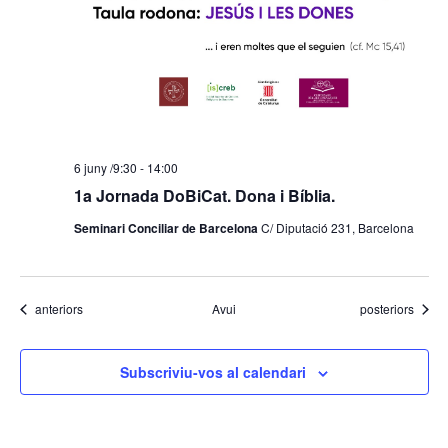
6 juny /9:30
-
14:00
1a Jornada DoBiCat. Dona i Bíblia.
Seminari Conciliar de Barcelona
C/ Diputació 231, Barcelona
Esdeveniments
Esdeveniments
anteriors
Avui
posteriors
Subscriviu-vos al calendari