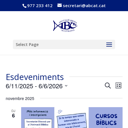
977 233 412
secretari@abcat.cat
Obre la barra d'eines
Select Page
Esdeveniments
Navega
Nav
6/11/2025
 - 
6/6/2026
Cerca
Llista
de
visual
Selecciona
vis
i
novembre 2025
una
Esd
cerca
data.
d'Esde
DJ
6