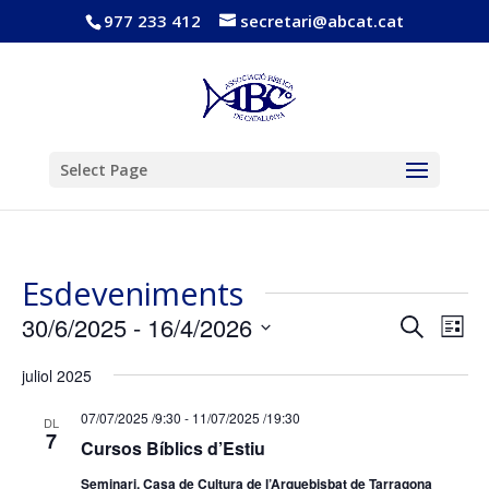
977 233 412
secretari@abcat.cat
Obre la barra d'eines
Select Page
Esdeveniments
Navega
Nav
30/6/2025
 - 
16/4/2026
Cerca
Llista
de
visual
Selecciona
vis
i
juliol 2025
una
Esd
cerca
data.
07/07/2025 /9:30
-
11/07/2025 /19:30
d'Esde
DL
7
Cursos Bíblics d’Estiu
Seminari. Casa de Cultura de l’Arquebisbat de Tarragona