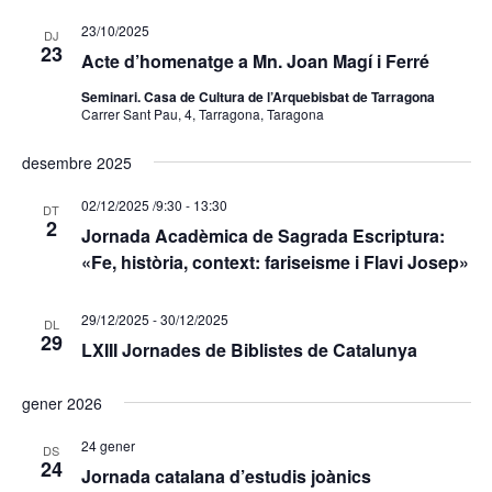
23/10/2025
DJ
23
Acte d’homenatge a Mn. Joan Magí i Ferré
Seminari. Casa de Cultura de l’Arquebisbat de Tarragona
Carrer Sant Pau, 4, Tarragona, Taragona
desembre 2025
02/12/2025 /9:30
-
13:30
DT
2
Jornada Acadèmica de Sagrada Escriptura:
«Fe, història, context: fariseisme i Flavi Josep»
29/12/2025
-
30/12/2025
DL
29
LXIII Jornades de Biblistes de Catalunya
gener 2026
24 gener
DS
24
Jornada catalana d’estudis joànics