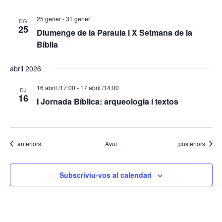
25 gener
-
31 gener
DG
25
Diumenge de la Paraula i X Setmana de la
Bíblia
abril 2026
16 abril /17:00
-
17 abril /14:00
DJ
16
I Jornada Bíblica: arqueologia i textos
Esdeveniments
Esdeveniments
anteriors
Avui
posteriors
Subscriviu-vos al calendari