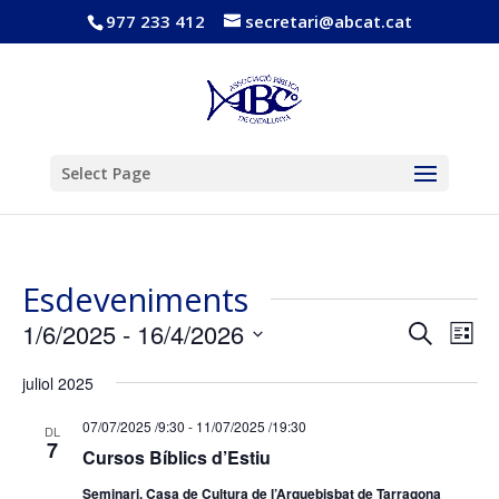
977 233 412
secretari@abcat.cat
Obre la barra d'eines
Select Page
Esdeveniments
Navega
Nav
1/6/2025
 - 
16/4/2026
Cerca
Llista
de
visual
Selecciona
vis
i
juliol 2025
una
Esd
cerca
data.
07/07/2025 /9:30
-
11/07/2025 /19:30
d'Esde
DL
7
Cursos Bíblics d’Estiu
Seminari. Casa de Cultura de l’Arquebisbat de Tarragona