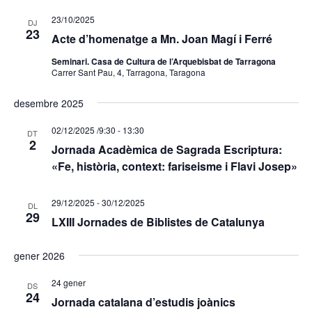
23/10/2025
DJ
23
Acte d’homenatge a Mn. Joan Magí i Ferré
Seminari. Casa de Cultura de l’Arquebisbat de Tarragona
Carrer Sant Pau, 4, Tarragona, Taragona
desembre 2025
02/12/2025 /9:30
-
13:30
DT
2
Jornada Acadèmica de Sagrada Escriptura:
«Fe, història, context: fariseisme i Flavi Josep»
29/12/2025
-
30/12/2025
DL
29
LXIII Jornades de Biblistes de Catalunya
gener 2026
24 gener
DS
24
Jornada catalana d’estudis joànics