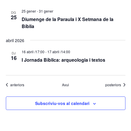
25 gener
-
31 gener
DG
25
Diumenge de la Paraula i X Setmana de la
Bíblia
abril 2026
16 abril /17:00
-
17 abril /14:00
DJ
16
I Jornada Bíblica: arqueologia i textos
Esdeveniments
Esdeveniments
anteriors
Avui
posteriors
Subscriviu-vos al calendari