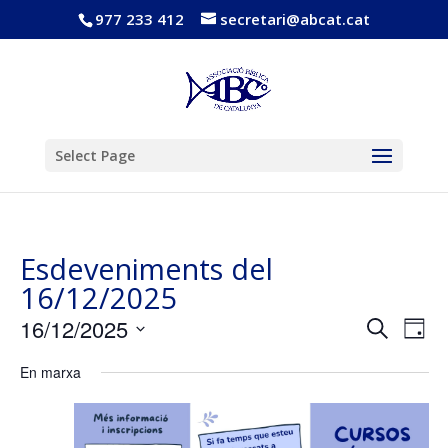
977 233 412
secretari@abcat.cat
Obre la barra d'eines
Select Page
Esdeveniments del
16/12/2025
Navega
Nav
16/12/2025
Cerca
Dia
de
visual
Selecciona
vis
i
En marxa
una
Esd
cerca
data.
d'Esde