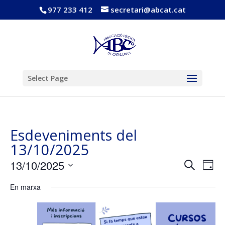
977 233 412
secretari@abcat.cat
Obre la barra d'eines
Select Page
Esdeveniments del
13/10/2025
Navega
Nav
13/10/2025
Cerca
Dia
de
visual
Selecciona
vis
i
En marxa
una
Esd
cerca
data.
d'Esde