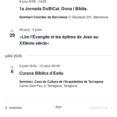
6 juny /9:30
-
14:00
1a Jornada DoBiCat. Dona i Bíblia.
Seminari Conciliar de Barcelona
C/ Diputació 231, Barcelona
29 juny
-
2 juliol
DL
29
«Lire l’Évangile et les épîtres de Jean au
XXIème siècle»
juliol 2026
6 juliol /9:00
-
10 juliol /20:00
DL
6
Cursos Bíblics d’Estiu
Seminari. Casa de Cultura de l’Arquebisbat de Tarragona
Carrer Sant Pau, 4, Tarragona, Taragona
Esdeveniment
Avui
posteriors
Esdeveniments
anteriors