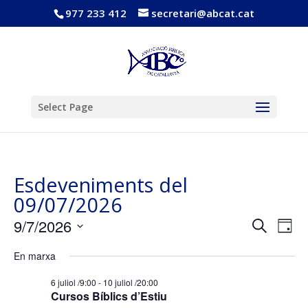
977 233 412
secretari@abcat.cat
Obre la barra d'eines
Select Page
Esdeveniments del
09/07/2026
Navega
Nav
9/7/2026
Cerca
Dia
de
visual
Selecciona
vis
i
En marxa
una
Esd
cerca
data.
6 juliol /9:00
-
10 juliol /20:00
d'Esde
Cursos Bíblics d’Estiu