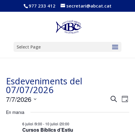
977 233 412
secretari@abcat.cat
Obre la barra d'eines
Select Page
Esdeveniments del
07/07/2026
Navega
Nav
7/7/2026
Cerca
Dia
de
visual
Selecciona
vis
i
En marxa
una
Esd
cerca
data.
6 juliol /9:00
-
10 juliol /20:00
d'Esde
Cursos Bíblics d’Estiu