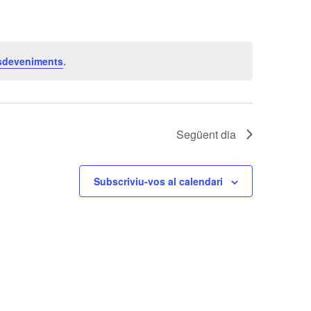
sdeveniments
.
Següent dia
Subscriviu-vos al calendari