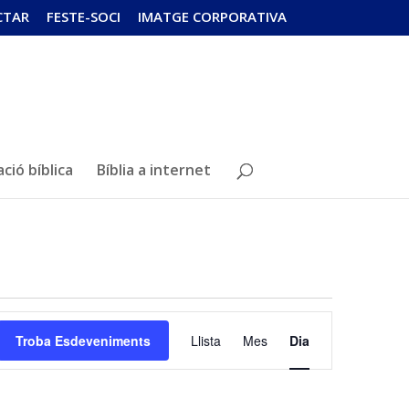
CTAR
FESTE-SOCI
IMATGE CORPORATIVA
ció bíblica
Bíblia a internet
Navegació
de
Troba Esdeveniments
Llista
Mes
Dia
visualitzacions
Esdeveniment