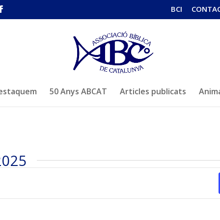
BCI
CONTA
estaquem
50 Anys ABCAT
Articles publicats
Anima
2025