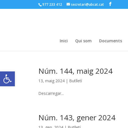
977 233 412
secretari@abcat.cat
Inici
Qui som
Documents
Núm. 144, maig 2024
Obre la barra d'eines
13, maig 2024
|
Butlletí
Descarregar...
Núm. 143, gener 2024
13, gen. 2024
|
Butlletí