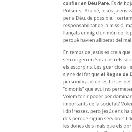
confiar en Déu Pare
. És de bo
Potser sí. Ara bé, Jesús ja ens 
per a Déu, de possible. I certam
responsabilitat de la missió, m
llançats enmig d’un món de llop
perquè havien alliberat del mal
En temps de Jesús es creia que t
seu origen en Satanàs i els seu
els escorpins. Les guaricions i 
signe del fet que
el Regne de 
personificació de les forces del 
“dimonis” que avui no permeten
Volem tenir poder per dominar e
importants de la societat? Vol
i disfresses, però Jesús ens ha 
dos perquè siguin servidors fide
les dones dels mals que els opr