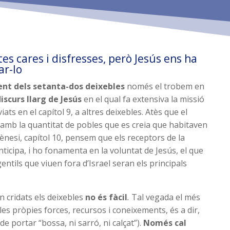
es cares i disfresses, però Jesús ens ha
ar-lo
nt dels setanta-dos deixebles
només el trobem en
iscurs llarg de Jesús
en el qual fa extensiva la missió
ats en el capítol 9, a altres deixebles. Atès que el
amb la quantitat de pobles que es creia que habitaven
Gènesi, capítol 10, pensem que els receptors de la
nticipa, i ho fonamenta en la voluntat de Jesús, el que
entils que viuen fora d’Israel seran els principals
n cridats els deixebles
no és fàcil
.
Tal vegada el més
n les pròpies forces, recursos i coneixements, és a dir,
e portar “bossa, ni sarró, ni calçat”).
Només cal