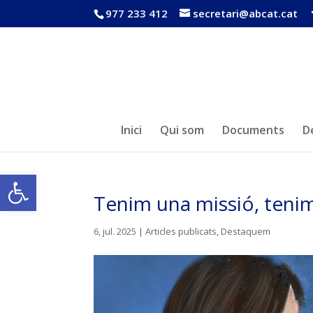
977 233 412
secretari@abcat.cat
Inici
Qui som
Documents
D
Obre la barra d'eines
Tenim una missió, tenim
6, jul. 2025
|
Articles publicats
,
Destaquem