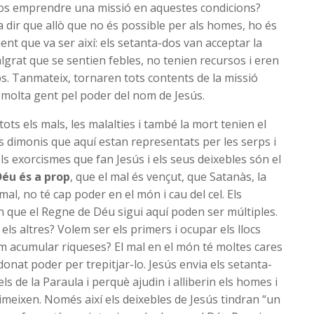
jos emprendre una missió en aquestes condicions?
va dir que allò que no és possible per als homes, ho és
ent que va ser així: els setanta-dos van acceptar la
algrat que se sentien febles, no tenien recursos i eren
s. Tanmateix, tornaren tots contents de la missió
 molta gent pel poder del nom de Jesús.
ots els mals, les malalties i també la mort tenien el
s dimonis que aquí estan representats per les serps i
els exorcismes que fan Jesús i els seus deixebles són el
Déu és a prop
, que el mal és vençut, que Satanàs, la
mal, no té cap poder en el món i cau del cel. Els
 que el Regne de Déu sigui aquí poden ser múltiples.
ls altres? Volem ser els primers i ocupar els llocs
em acumular riqueses? El mal en el món té moltes cares
donat poder per trepitjar-lo. Jesús envia els setanta-
ls de la Paraula i perquè ajudin i alliberin els homes i
imeixen. Només així els deixebles de Jesús tindran “un