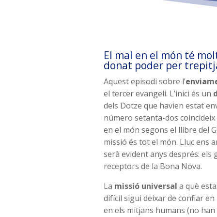
El mal en el món té molt
donat poder per trepitj
Aquest episodi sobre l’
enviame
el tercer evangeli. L’inici és un
d
dels Dotze que havien estat envi
número setanta-dos coincideix 
en el món segons el llibre del 
missió és tot el món. Lluc ens a
serà evident anys després: els g
receptors de la Bona Nova.
La
missió universal
a què esta
difícil sigui deixar de confiar e
en els mitjans humans (no han d