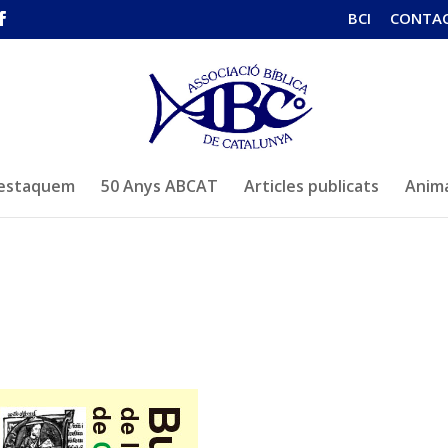
BCI
CONTA
estaquem
50 Anys ABCAT
Articles publicats
Anima