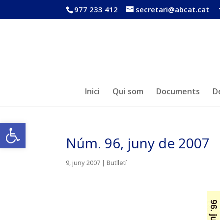
977 233 412
secretari@abcat.cat
Inici
Qui som
Documents
D
Obre la barra d'eines
Núm. 96, juny de 2007
9, juny 2007
|
Butlletí