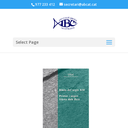
977 233 412
secretari@abcat.cat
Obre la barra d'eines
Select Page