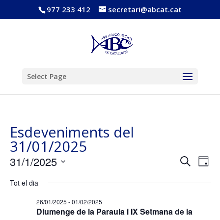
977 233 412
secretari@abcat.cat
Obre la barra d'eines
Select Page
Esdeveniments del
31/01/2025
Navega
Nav
31/1/2025
Cerca
Dia
de
visual
Selecciona
vis
i
Tot el dia
una
Esd
cerca
data.
26/01/2025
-
01/02/2025
d'Esde
Diumenge de la Paraula i IX Setmana de la