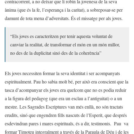
contracorrent, a no deixar que li robin la jovenesa de la seva
ànima (que és la fe, l’esperança i la caritat), a sobreposar-se per
damunt de tota mena d’adversitats. És el missatge per als joves.
“Els joves es caracteritzen per tenir aquesta voluntat de
canviar la realitat, de transformar el món en un món millor,
no des de la duplicitat sinó des de la coherència”
Els joves necessiten formar la seva identitat i ser acompanyats
espiritualment. Pau ho sabia molt bé, per això era conscient que la
tasca d’acompanyar els joves era quelcom que no es podia reduir
a la figura del pedagog (que era un esclau a l’antiguitat) o a un
mestre. Les Sagrades Escriptures van més enllà, no són tractats
erudits, sinó que engendren fills nascuts de l’Esperit, que després
esdevindran pares i mares espirituals, és a dir, testimonis. Pau va
formar Timoteu integralment a través de la Paraula de Déu i de les