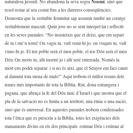
Noemí
naturalesa juvenil. No abandona la seva sogra
, sinó que
resol restar al seu costat fins a les darreres conseqüències.
Demostra que la veritable feminitat sap assumir també un coratge
veritablement masculí. Quin jove no se sent interpel·lat i reflectit
en les seves paraules: “No insisteixis que et deixi, que em separi
de tu i me’n torni! On vagis tu, vull venir-hi jo; on visquis tu, vull
viure-hi jo. El teu poble serà el meu poble, el teu Déu serà el meu
Déu. On moris tu, allí moriré jo i allí seré enterrada. Només la
mort ens podrà separar; i si no és així, que el Senyor em faci caure
al damunt tota mena de mals!” Aquí trobem el millor resum dels
temes més importants de tota la Bíblia. Rut, dona estrangera i
pagana, que abraça la fe del Déu únic d’Israel i que mostra que el
pla de la salvació no es limita a un territori, una ètnia o una nació,
sinó que és universal. En aquestes paraules trobem condensades
tota l’ètica que es prescriu a la Bíblia, totes les exigències dels
manaments divins en els dos principals: estimar Déu i estimar al