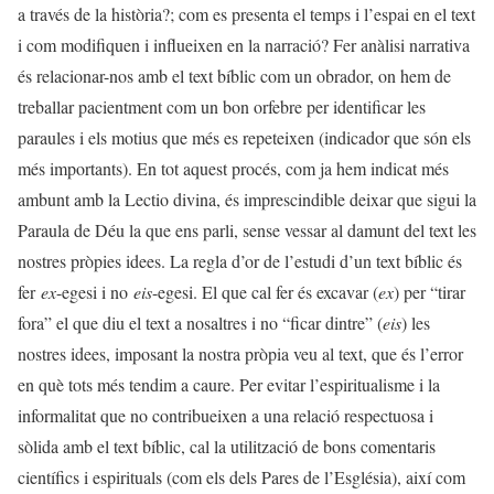
a través de la història?; com es presenta el temps i l’espai en el text
i com modifiquen i influeixen en la narració? Fer anàlisi narrativa
és relacionar-nos amb el text bíblic com un obrador, on hem de
treballar pacientment com un bon orfebre per identificar les
paraules i els motius que més es repeteixen (indicador que són els
més importants). En tot aquest procés, com ja hem indicat més
ambunt amb la Lectio divina, és imprescindible deixar que sigui la
Paraula de Déu la que ens parli, sense vessar al damunt del text les
nostres pròpies idees. La regla d’or de l’estudi d’un text bíblic és
fer
ex
-egesi i no
eis
-egesi. El que cal fer és excavar (
ex
) per “tirar
fora” el que diu el text a nosaltres i no “ficar dintre” (
eis
) les
nostres idees, imposant la nostra pròpia veu al text, que és l’error
en què tots més tendim a caure. Per evitar l’espiritualisme i la
informalitat que no contribueixen a una relació respectuosa i
sòlida amb el text bíblic, cal la utilització de bons comentaris
científics i espirituals (com els dels Pares de l’Església), així com