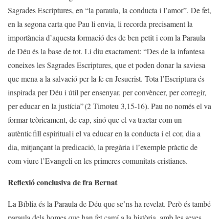
Sagrades Escriptures, en “la paraula, la conducta i l’amor”. De fet,
en la segona carta que Pau li envia, li recorda precisament la
importància d’aquesta formació des de ben petit i com la Paraula
de Déu és la base de tot. Li diu exactament: “Des de la infantesa
coneixes les Sagrades Escriptures, que et poden donar la saviesa
que mena a la salvació per la fe en Jesucrist. Tota l’Escriptura és
inspirada per Déu i útil per ensenyar, per convèncer, per corregir,
per educar en la justícia” (2 Timoteu 3,15-16). Pau no només el va
formar teòricament, de cap, sinó que el va tractar com un
autèntic fill espiritual i el va educar en la conducta i el cor, dia a
dia, mitjançant la predicació, la pregària i l’exemple pràctic de
com viure l’Evangeli en les primeres comunitats cristianes.
Reflexió conclusiva de fra Bernat
La Bíblia és la Paraula de Déu que se’ns ha revelat. Però és també
paraula dels homes que han fet camí a la història, amb les seves