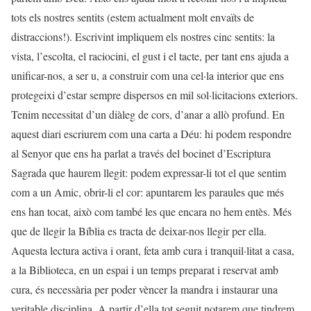
tots els nostres sentits (estem actualment molt envaïts de
distraccions!). Escrivint impliquem els nostres cinc sentits: la
vista, l’escolta, el raciocini, el gust i el tacte, per tant ens ajuda a
unificar-nos, a ser u, a construir com una cel·la interior que ens
protegeixi d’estar sempre dispersos en mil sol·licitacions exteriors.
Tenim necessitat d’un diàleg de cors, d’anar a allò profund. En
aquest diari escriurem com una carta a Déu: hi podem respondre
al Senyor que ens ha parlat a través del bocinet d’Escriptura
Sagrada que haurem llegit: podem expressar-li tot el que sentim
com a un Amic, obrir-li el cor: apuntarem les paraules que més
ens han tocat, això com també les que encara no hem entès. Més
que de llegir la Bíblia es tracta de deixar-nos llegir per ella.
Aquesta lectura activa i orant, feta amb cura i tranquil·litat a casa,
a la Biblioteca, en un espai i un temps preparat i reservat amb
cura, és necessària per poder vèncer la mandra i instaurar una
veritable disciplina. A partir d’ella tot seguit notarem que tindrem