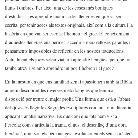
llums i ombres. Per això, una de les coses més boniques
d’estudiar-la és aprendre una mica les llengües en què va ser
escrita, per tenir accés als textos originals, així com a la cultura i la
història en què van ser escrits: l’hebreu i el grec. El coneixement
d’aquestes llengües ens permet accedir a meravelloses paraules i
pensaments impossibles de reflectir en les nostres traduccions.
Actualment els joves solen viatjar i aprendre llengües, per què no
també atrevir-se amb aprendre un poc l’hebreu i el grec?
En la mesura en què ens familiaritzem i apassionem amb la Bíblia
anirem descobrint les diverses metodologies que tenim a
disposició per treure el major profit. Una forma que està a l’abast
dels joves és llegir les Sagrades Escriptures com una obra literària,
aplicant l’anàlisi narrativa. És quelcom que tots hem vist a
l’escola: com s’articula la trama, el nus, el desenllaç d’una obra
literària?; quin són els personatges i evolucionen els seus caràcters