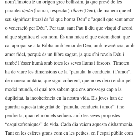
nom Timoteu té un origen grec bellíssim, ja que prové de les
paraules
timáo
(honrar, respectar) i
theós
(Déu), de manera que el
seu significat literal és ”el que honra Déu” o ”aquell que sent amor
o veneració per Déu”. Per tant, sant Pau li diu que visqui d’acord
al que significa el seu nom. És una mica el que estem dient: que
cal apropar-se a la Bíblia amb temor de Déu, amb reverència, amb
amor fidel, perquè és un llibre sagrat, ja que s’hi revela Déu i
també l’ésser humà amb totes les seves llums i foscors. Timoteu
ha de viure les dimensions de la “paraula, la conducta, i l’amor”,
de manera unitària, que sigui coherent, que no es deixi endur pel
model mundà, el qual tots sabem que ens arrossega cap a la
duplicitat, la incoherència en la nostra vida. Els joves han de
guardar aquesta integritat de “paraula, conducta i amor”, i no
perdre-la, quan el món els sedueix amb les seves propostes
“esquizofrèniques” de vida. Cada dia veiem aquesta disharmonia.
Tant en les esferes grans com en les petites, en l’espai públic com