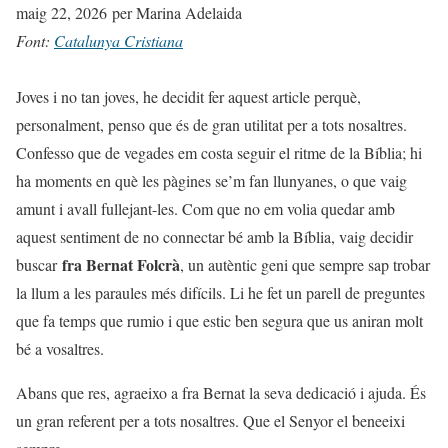
maig 22, 2026
per Marina Adelaida
Font:
Catalunya Cristiana
Joves i no tan joves, he decidit fer aquest article perquè,
personalment, penso que és de gran utilitat per a tots nosaltres.
Confesso que de vegades em costa seguir el ritme de la Bíblia; hi
ha moments en què les pàgines se’m fan llunyanes, o que vaig
amunt i avall fullejant-les. Com que no em volia quedar amb
aquest sentiment de no connectar bé amb la Bíblia, vaig decidir
fra Bernat Folcrà
buscar
, un autèntic geni que sempre sap trobar
la llum a les paraules més difícils. Li he fet un parell de preguntes
que fa temps que rumio i que estic ben segura que us aniran molt
bé a vosaltres.
Abans que res, agraeixo a fra Bernat la seva dedicació i ajuda. És
un gran referent per a tots nosaltres. Que el Senyor el beneeixi