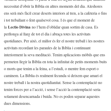
necessitat d’obrir la Bíblia en altres moments del dia. Aleshores
ens serà més fàcil crear deserts interiors al tren, a la cafeteria o fins
i tot treballant o fent qualsevol cosa. I és que el moment de
Lectio Divina
la
no l’hem d’oblidar quan sortim de casa. Es
perllonga al llarg de tot el dia i abraça totes les activitats
quotidianes. Per això, el millor és fer el nostre treball i les nostres
activitats recordant les paraules de la Bíblia i continuant
interiorment la seva meditació. Tenim aplicacions mòbils que ens
permeten llegir la Bíblia en tota la infinitat de petits moments buits
o morts que tenim a la feina, a l’estudi, o mentre fem esport o
caminem. La Bíblia és realment fecunda si deixem que amari el
nostre treball i la nostra quotidianitat. Sense la contemplació no
tenim forces per a l’acció, i sense l’acció la contemplació seria
solament desencarnada i buida. No es poden separar aquestes
dues dimensions.