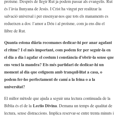
proïsme. Després de llegir Rut ja podem passar als evangelis. Rut
és l’àvia llunyana de Jesús. I Crist ha vingut per realitzar la
salvació universal i per ensenyar-nos que tots els manaments es
redueixen a dos: l’amor a Déu i al proïsme, com ja ens diu el
llibre de Rut.
Quanta estona diària recomanes dedicar-hi per anar agafant
el ritme? I el més important, com podem fer per seguir-la en
el dia a dia i agafar el costum i constància d’obrir-la sense que
ens venci la mandra? Ets més partidari de dedicar-hi un
moment al dia que estiguem amb tranquil·litat a casa, o
podem fer-ho perfectament de camí a la feina o a la
universitat?
El millor mètode que ajuda a seguir una lectura continuada de la
Lectio Divina
Bíblia és el de la
. Demana un temps de qualitat de
lectura, sense distraccions. Implica reservar-se entre trenta minuts i