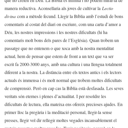
que no creien en Déu. La Bíblia és infinita i no podem mirar-la de
manera reductiva. Aconsellaria als joves de cultivar la
Lectio
divina
com a mètode fecund. Llegir la Bíblia amb l’estudi de bons
comentaris al costat del diari on escriure, com una carta d’amor a
Déu, les nostres impressions i les nostres dificultats (hi ha
comentaris molt bons dels pares de l’Església). Quan trobem un
passatge que no entenem o que xoca amb la nostra mentalitat
actual, hem de pensar que estem de front a un text que va ser
escrit fa 2000-3000 anys, amb una cultura i una llengua totalment
diferent a la nostra. La distància entre els textos antics i els lectors
actuals és immensa i és molt normal que trobem moltes dificultats
de comprensió. Però en cap cas la Bíblia està desfasada. Les seves
veritats són eternes i plenes d’actualitat. I per resoldre les
dificultats de lectura, ella mateixa ens ofereix precioses ajudes. En
primer lloc la pregària i la meditació personal, llegir-la sense
presses, llegir vol dir rellegir moltes vegades incansablement el