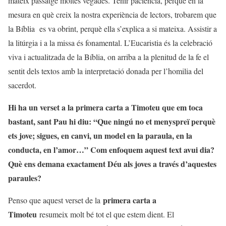
mateix passatge moltes vegades. Tenir paciència, perquè en la
mesura en què creix la nostra experiència de lectors, trobarem que
la Bíblia es va obrint, perquè ella s’explica a si mateixa. Assistir a
la litúrgia i a la missa és fonamental. L’Eucaristia és la celebració
viva i actualitzada de la Bíblia, on arriba a la plenitud de la fe el
sentit dels textos amb la interpretació donada per l’homilia del
sacerdot.
Hi ha un verset a la primera carta a Timoteu que em toca
bastant, sant Pau hi diu: “Que ningú no et menyspreï perquè
ets jove; sigues, en canvi, un model en la paraula, en la
conducta, en l’amor…” Com enfoquem aquest text avui dia?
Què ens demana exactament Déu als joves a través d’aquestes
paraules?
primera carta a
Penso que aquest verset de la
Timoteu
resumeix molt bé tot el que estem dient. El