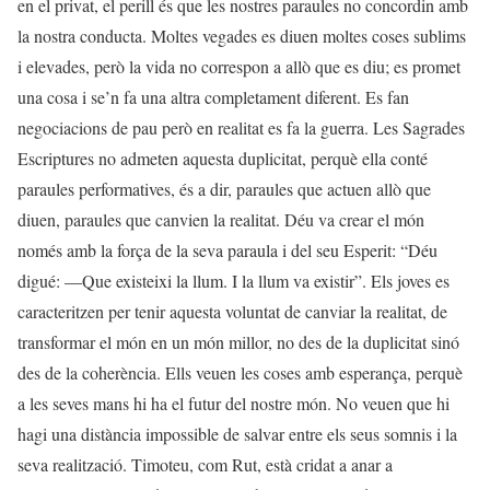
en el privat, el perill és que les nostres paraules no concordin amb
la nostra conducta. Moltes vegades es diuen moltes coses sublims
i elevades, però la vida no correspon a allò que es diu; es promet
una cosa i se’n fa una altra completament diferent. Es fan
negociacions de pau però en realitat es fa la guerra. Les Sagrades
Escriptures no admeten aquesta duplicitat, perquè ella conté
paraules performatives, és a dir, paraules que actuen allò que
diuen, paraules que canvien la realitat. Déu va crear el món
només amb la força de la seva paraula i del seu Esperit: “Déu
digué: —Que existeixi la llum. I la llum va existir”. Els joves es
caracteritzen per tenir aquesta voluntat de canviar la realitat, de
transformar el món en un món millor, no des de la duplicitat sinó
des de la coherència. Ells veuen les coses amb esperança, perquè
a les seves mans hi ha el futur del nostre món. No veuen que hi
hagi una distància impossible de salvar entre els seus somnis i la
seva realització. Timoteu, com Rut, està cridat a anar a