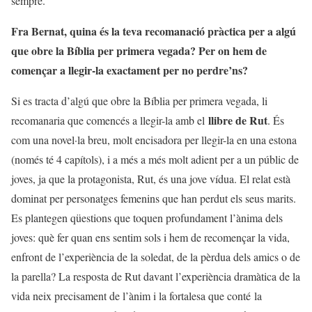
sempre.
Fra Bernat, quina és la teva recomanació pràctica per a algú
que obre la Bíblia per primera vegada? Per on hem de
començar a llegir-la exactament per no perdre’ns?
Si es tracta d’algú que obre la Bíblia per primera vegada, li
llibre de Rut
recomanaria que comencés a llegir-la amb el
. És
com una novel·la breu, molt encisadora per llegir-la en una estona
(només té 4 capítols), i a més a més molt adient per a un públic de
joves, ja que la protagonista, Rut, és una jove vídua. El relat està
dominat per personatges femenins que han perdut els seus marits.
Es plantegen qüestions que toquen profundament l’ànima dels
joves: què fer quan ens sentim sols i hem de recomençar la vida,
enfront de l’experiència de la soledat, de la pèrdua dels amics o de
la parella? La resposta de Rut davant l’experiència dramàtica de la
vida neix precisament de l’ànim i la fortalesa que conté la