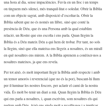
una hora al dia, sense impaciències. Fer-la en un lloc i un temps
on tinguem més silenci, més tranquil·litat o soledat. Obrir la Bíblia
com un objecte sagrat, amb disposició d’escoltar-la. Obrir la
Bíblia sabent que no és només un llibre, sinó que conté la
presència de Déu, que és una Persona amb la qual establim
relació, un Rostre que ens escolta i ens parla. Quan llegim la
Bíblia és a Déu mateix Déu a qui hem de trobar. Per tant, no sols
la llegim, sinó que ella mateixa ens llegeix a nosaltres, és un mirall
en què nosaltres ens mirem. A la Bíblia aprenem a conèixer-nos a
nosaltres mateixos, ja que ens revela.
Per tot això, és molt important llegir la Bíblia amb respecte i amb
un temor amorós i reverencial (que no és la por), buscant-hi llum
per il·luminar les nostres foscors, per aclarir el camí de la nostra
vida. És molt bo tenir un diari a mà. Quan llegim la Bíblia és Déu
qui ens parla a nosaltres, i, quan escrivim, som nosaltres els qui
parlem amb Déu. Això ens ajuda molt a recollir-nos i a implicar