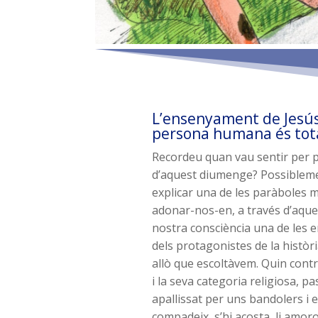
L’ensenyament de Jesús 
persona humana és to
Recordeu quan vau sentir per p
d’aquest diumenge? Possiblemen
explicar una de les paràboles 
adonar-nos-en, a través d’aque
nostra consciència una de les
dels protagonistes de la històr
allò que escoltàvem. Quin contr
i la seva categoria religiosa, p
apallissat per uns bandolers i e
compadeix, s’hi acosta, li amoros