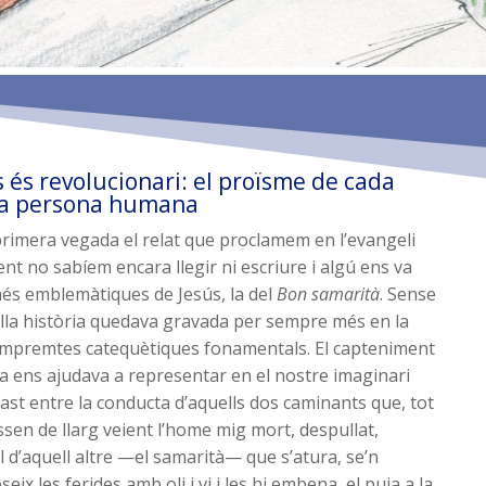
és revolucionari: el proïsme de cada
ta persona humana
rimera vegada el relat que proclamem en l’evangeli
t no sabíem encara llegir ni escriure i algú ens va
més emblemàtiques de Jesús, la del
Bon samarità
. Sense
lla història quedava gravada per sempre més en la
 empremtes catequètiques fonamentals. El capteniment
ia ens ajudava a representar en el nostre imaginari
ast entre la conducta d’aquells dos caminants que, tot
assen de llarg veient l’home mig mort, despullat,
l d’aquell altre —el samarità— que s’atura, se’n
eix les ferides amb oli i vi i les hi embena, el puja a la