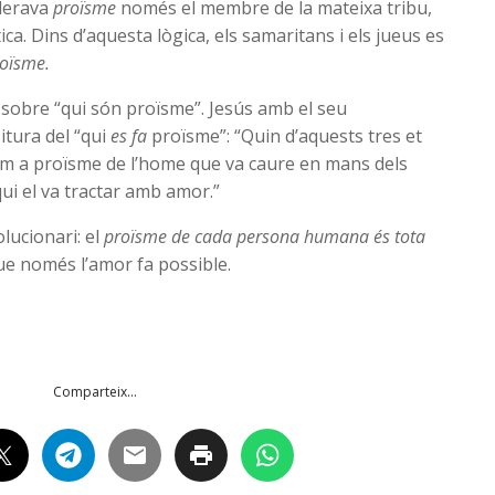
iderava
proïsme
només el membre de la mateixa tribu,
ica. Dins d’aquesta lògica, els samaritans i els jueus es
oïsme.
 sobre “qui són proïsme”. Jesús amb el seu
itura del “qui
es
fa
proïsme”: “Quin d’aquests tres et
m a proïsme de l’home que va caure en mans dels
qui el va tractar amb amor.”
lucionari: el
proïsme de cada persona humana és tota
que només l’amor fa possible.
Comparteix...