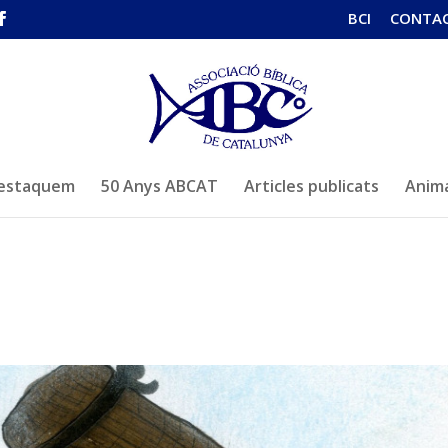
BCI
CONTA
estaquem
50 Anys ABCAT
Articles publicats
Anima