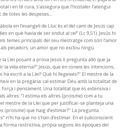
stal i en té cura, s’assegura que l’hostaler l’atengui
rec de totes les despeses…
bola en l’evangeli de Lluc és el del camí de Jesús cap
ies en què havia de ser endut al cel” (Lc 9,51). Jesús hi
 els temes principals del seu mestratge com són l’amor
, als pecadors; un amor que no exclou ningú.
la Llei posant a prova Jesús li pregunta allò que ja
r la vida eterna?” Jesús, que en coneix les intencions,
i ha escrit a la Llei? Què hi llegeixes?” El mestre de la
eteix en la pregària: cal estimar Déu amb la totalitat de
, força i pensament. Una totalitat que és extensiva i
ls altres: “I estima els altres (proïsme) com a tu
del mestre de la Llei que per justificar-se planteja una
tres (proïsme) que haig d’estimar?” La pregunta
s” n’hi ha que no s’han d’estimar. En el subconscient
 la forma restrictiva, pròpia segons les èpoques del