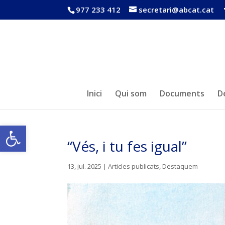
977 233 412
secretari@abcat.cat
Inici
Qui som
Documents
D
Obre la barra d'eines
“Vés, i tu fes igual”
13, jul. 2025
|
Articles publicats
,
Destaquem