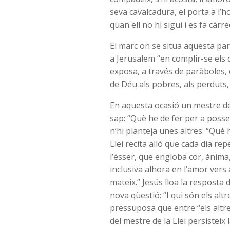
seva cavalcadura, el porta a l’ho
quan ell no hi sigui i es fa càr
El marc on se situa aquesta parà
a Jerusalem “en complir-se els d
exposa, a través de paràboles,
de Déu als pobres, als perduts
En aquesta ocasió un mestre de 
sap: “Què he de fer per a possei
n’hi planteja unes altres: “Què h
Llei recita allò que cada dia rep
l’ésser, que engloba cor, ànima
inclusiva alhora en l’amor vers a
mateix.” Jesús lloa la resposta 
nova qüestió: “I qui són els al
pressuposa que entre “els altre
del mestre de la Llei persisteix