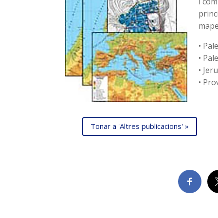
i com
princ
mape
• Pal
• Pa
• Je
• Pro
Tonar a 'Altres publicacions' »