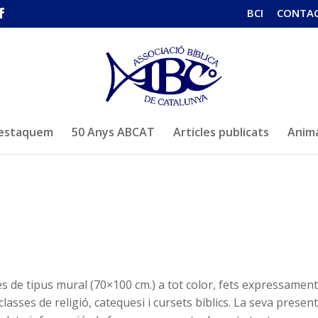
BCI
CONTA
estaquem
50 Anys ABCAT
Articles publicats
Anima
 de tipus mural (70×100 cm.) a tot color, fets expressamen
 classes de religió, catequesi i cursets bíblics. La seva presen