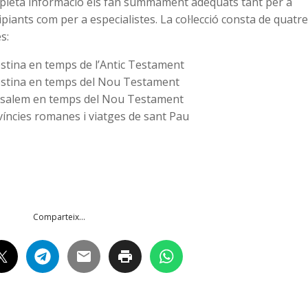
pleta informació els fan summament adequats tant per a
ipiants com per a especialistes. La col·lecció consta de quatr
s:
estina en temps de l’Antic Testament
lestina en temps del Nou Testament
rusalem en temps del Nou Testament
víncies romanes i viatges de sant Pau
Comparteix...