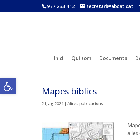
977 233 412
secretari@abcat.cat
Inici
Qui som
Documents
D
Obre la barra d'eines
Mapes bíblics
21, ag. 2024
|
Altres publicacions
Mapes
a les