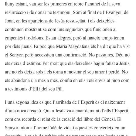
lluny estant, van ser les primeres en rebre l’anunci de la seva
resurrecció i de donar-ne testimoni. Som al final de l’Evangeli de
Joan, en les aparicions de Jesús ressuscitat, i els deixebles
continuen mostrant-se com uns seguidors que funcionen a
empentes i rodolons. Estan alegres, però al mateix temps tenen
por dels jueus. Fa poc que Maria Magdalena els ha dit que ha vist
el Senyor, però necessiten una confirmació. No passa res, Déu no
els deixa d’estimar. Per molt que els deixebles hagin fallat a Jesús,
ara no els deixa sols i els torna a mostrar el seu amor i perdó. No
els abandona i, a més a més, confia en ells i els envia al món com
a testimonis d’Ell i del seu Fill.
I una segona idea és que l’arribada de l’Esperit és el naixement
d’una nova creació. Quan Jesús va alenar damunt d’ells l’Esperit,
com ens recorda el relat de la creació del llibre del Gènesi. El
Senyor infon a l’home l’alè de vida i aquest es converteix en un
ésser viu. Ara els deixebles són novament creats per Jesús com a