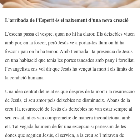
L’arribada de l’Esperit és el naixement d’una nova creació
L’escena passa el vespre, quan no hi ha claror. Els deixebles viuen
amb por, en la foscor, però Jesús ve a portar-los llum on hi ha
foscor i pau on hi ha temor. Amb l’entrada i la presència de Jesús
en una habitació que tenia les portes tancades amb pany i forrellat,
l’evangelista ens vol dir que Jesús ha vençut la mort i els límits de
la condició humana.
Una idea central del relat és que després de la mort i la resurrecció
de Jesús, el seu amor pels deixebles no disminueix. Abans de la
creu i la resurrecció de Jesús els deixebles no van estar sempre al
seu costat, ni es van comprometre de manera incondicional amb
ell. Tal vegada hauríem de fer una excepció si parléssim de les
dones que seguien Jesús, el servien, a la creu se’l miraven de