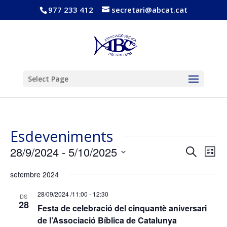
977 233 412
secretari@abcat.cat
Obre la barra d'eines
Select Page
Esdeveniments
Navega
Nav
28/9/2024
 - 
5/10/2025
Cerca
Llista
de
visual
Selecciona
vis
i
setembre 2024
una
Esd
cerca
data.
28/09/2024 /11:00
-
12:30
d'Esde
DS
28
Festa de celebració del cinquantè aniversari
de l’Associació Bíblica de Catalunya