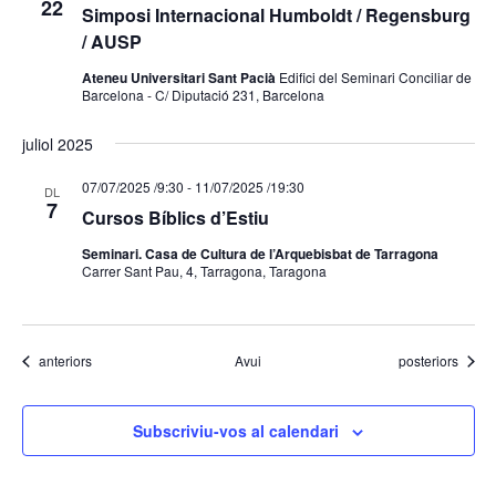
22
Simposi Internacional ​Humboldt / Regensburg
/ AUSP
Ateneu Universitari Sant Pacià
Edifici del Seminari Conciliar de
Barcelona - C/ Diputació 231, Barcelona
juliol 2025
07/07/2025 /9:30
-
11/07/2025 /19:30
DL
7
Cursos Bíblics d’Estiu
Seminari. Casa de Cultura de l’Arquebisbat de Tarragona
Carrer Sant Pau, 4, Tarragona, Taragona
Esdeveniments
Esdeveniments
anteriors
Avui
posteriors
Subscriviu-vos al calendari