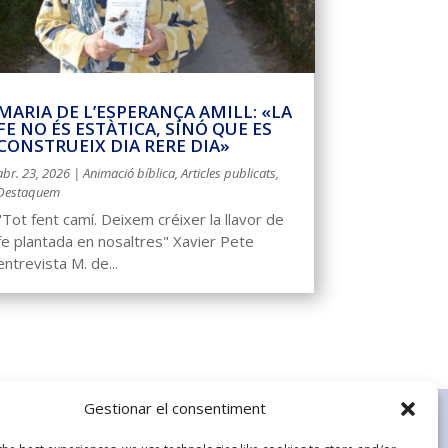
MARIA DE L’ESPERANÇA AMILL: «LA
FE NO ÉS ESTÀTICA, SINÓ QUE ES
CONSTRUEIX DIA RERE DIA»
abr. 23, 2026
|
Animació bíblica
,
Articles publicats
,
Destaquem
"Tot fent camí. Deixem créixer la llavor de
fe plantada en nosaltres" Xavier Pete
entrevista M. de...
Gestionar el consentiment
s ABCAT