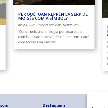
PER QUÈ JOAN REPRÈN LA SERP DE
MOISÈS COM A SÍMBOL?
maig 4, 2026
|
Articles publicats
,
Destaquem
​ Construeix una analogia per expressar
com la salvació prové de Déu mateix “I així
S
com Moisès va enlairar...
 som
Destaquem
50 Any