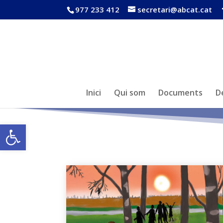
977 233 412
secretari@abcat.cat
Inici
Qui som
Documents
D
Obre la barra d'eines