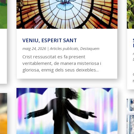
VENIU, ESPERIT SANT
maig 24, 2026
|
Articles publicats
,
Destaquem
Crist ressuscitat es fa present
veritablement, de manera misteriosa i
gloriosa, enmig dels seus deixebles...