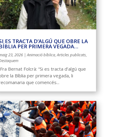
SI ES TRACTA D’ALGÚ QUE OBRE LA
BÍBLIA PER PRIMERA VEGADA…
maig 23, 2026
|
Animació bíblica
,
Articles publicats
,
Destaquem
​ Fra Bernat Folcrà: “Si es tracta d’algú que
obre la Bíblia per primera vegada, li
recomanaria que comencés...