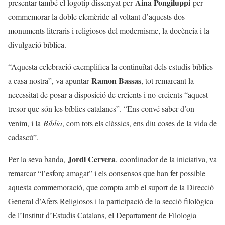
Aina Pongiluppi
presentar també el logotip dissenyat per
per
commemorar la doble efemèride al voltant d’aquests dos
monuments literaris i religiosos del modernisme, la docència i la
divulgació bíblica.
“Aquesta celebració exemplifica la continuïtat dels estudis bíblics
Ramon Bassas
a casa nostra”, va apuntar
, tot remarcant la
necessitat de posar a disposició de creients i no-creients “aquest
tresor que són les bíblies catalanes”. “Ens convé saber d’on
venim, i la
Bíblia
, com tots els clàssics, ens diu coses de la vida de
cadascú”.
Jordi Cervera
Per la seva banda,
, coordinador de la iniciativa, va
remarcar “l’esforç amagat” i els consensos que han fet possible
aquesta commemoració, que compta amb el suport de la Direcció
General d’Afers Religiosos i la participació de la secció filològica
de l’Institut d’Estudis Catalans, el Departament de Filologia