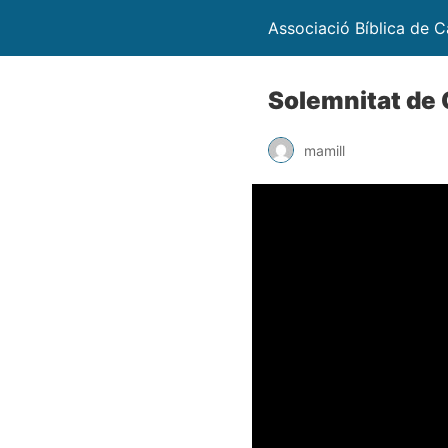
Associació Bíblica de C
Solemnitat de C
mamill