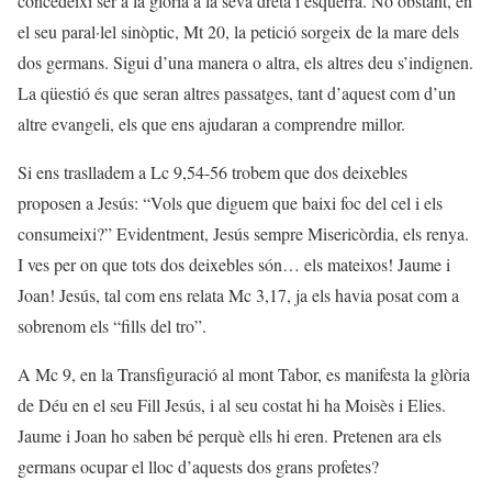
concedeixi ser a la glòria a la seva dreta i esquerra. No obstant, en
el seu paral·lel sinòptic, Mt 20, la petició sorgeix de la mare dels
dos germans. Sigui d’una manera o altra, els altres deu s’indignen.
La qüestió és que seran altres passatges, tant d’aquest com d’un
altre evangeli, els que ens ajudaran a comprendre millor.
Si ens traslladem a Lc 9,54-56 trobem que dos deixebles
proposen a Jesús: “Vols que diguem que baixi foc del cel i els
consumeixi?” Evidentment, Jesús sempre Misericòrdia, els renya.
I ves per on que tots dos deixebles són… els mateixos! Jaume i
Joan! Jesús, tal com ens relata Mc 3,17, ja els havia posat com a
sobrenom els “fills del tro”.
A Mc 9, en la Transfiguració al mont Tabor, es manifesta la glòria
de Déu en el seu Fill Jesús, i al seu costat hi ha Moisès i Elies.
Jaume i Joan ho saben bé perquè ells hi eren. Pretenen ara els
germans ocupar el lloc d’aquests dos grans profetes?