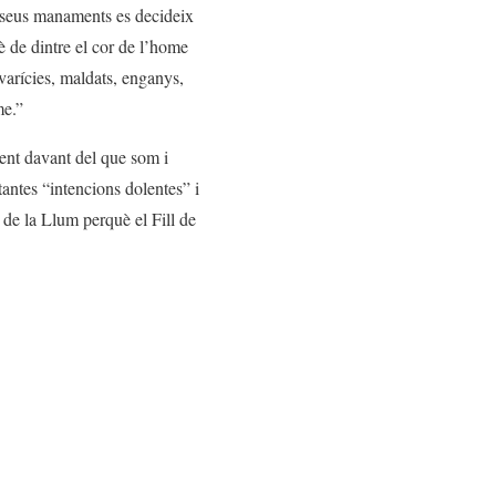
ls seus manaments es decideix
è de dintre el cor de l’home
 avarícies, maldats, enganys,
me.”
ent davant del que som i
tantes “intencions dolentes” i
 de la Llum perquè el Fill de