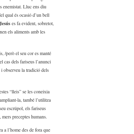
és enemistat. Lluc ens diu
el qual és ocasió d’un bell
 Jesús
es fa evident, sobretot,
enen els aliments amb les
s, /però el seu cor es manté
l cas dels fariseus l’anunci
 observeu la tradició dels
stes “lleis” se les coneixia
ampliant-la, també l’utilitza
seu escrúpol, els fariseus
es, mers preceptes humans.
tra a l’home des de fora que