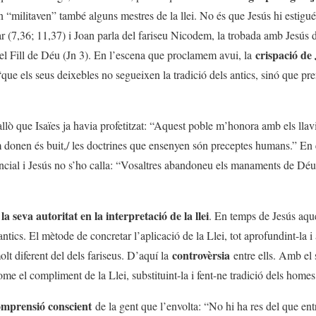
n “militaven” també alguns mestres de la llei. No és que Jesús hi estigu
ar (7,36; 11,37) i Joan parla del fariseu Nicodem, la trobada amb Jesús d
crispació de
 del Fill de Déu (Jn 3). En l’escena que proclamem avui, la
 “que els seus deixebles no segueixen la tradició dels antics, sinó que pr
llò que Isaïes ja havia profetitzat: “Aquest poble m’honora amb els llavi
m donen és buit,/ les doctrines que ensenyen són preceptes humans.” En e
ncial i Jesús no s’ho calla: “Vosaltres abandoneu els manaments de Déu i
la seva autoritat en la interpretació de la llei
. En temps de Jesús aque
tics. El mètode de concretar l’aplicació de la Llei, tot aprofundint-la i 
controvèrsia
lt diferent del dels fariseus. D’aquí la
entre ells. Amb el 
ome el compliment de la Llei, substituint-la i fent-ne tradició dels hom
 comprensió conscient
de la gent que l’envolta: “No hi ha res del que en