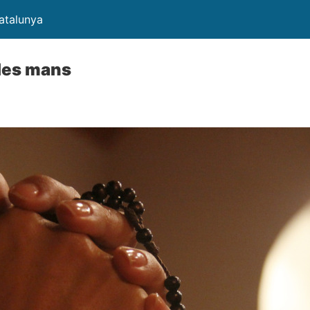
atalunya
a les mans