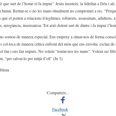
ò que surt de l’home el fa impur.” Jesús insisteix: la fidelitat a Déu i a
ent humà. Rentar-se o no les mans ritualment no compromet a res. “Perqu
 que el porten a relacions il·legítimes, robatoris, assassinats, adulteris,
es, arrogància, insensatesa. Tot això dolent surt de dintre i fa impur l’ho
 ens somou de manera especial. Ens empeny a situar-nos de forma consci
ns col·loca de manera crítica enfront del món que ens envolta, esclau de 
el fan i ens fan impurs. No volem “rentar-nos les mans”. Volem ser fills
, “per salvar-lo per mitjà d’ell” (Jn 3).
lista
Comparteix...
Facebook