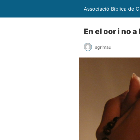
Associació Bíblica de C
En el cor i no 
sgrimau