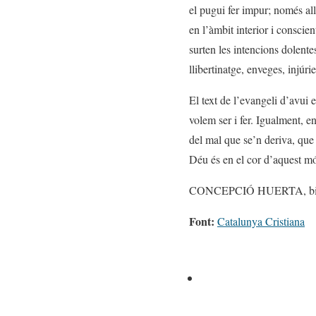
el pugui fer impur; només all
en l’àmbit interior i consci
surten les intencions dolentes
llibertinatge, enveges, injúri
El text de l’evangeli d’avui
volem ser i fer. Igualment, e
del mal que se’n deriva, que 
Déu és en el cor d’aquest món
CONCEPCIÓ HUERTA, bib
Font:
Catalunya Cristiana