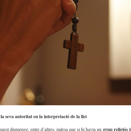
la seva autoritat en la interpretació de la llei
grup religiós
quest diumenge, entre d’altres, palesa que si hi havia un