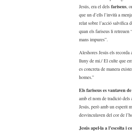
fariseus
Jesús, era el dels
, o
que un d’ells l’invità a menj
relat sobre l’acció salvífica
quan els fariseus li retreuen
mans impures”.
Aleshores Jesús els recorda a
lluny de mi./ El culte que e
es concreta de manera existe
homes.”
Els fariseus es vantaven de 
amb el nom de tradició dels an
Jesús, però amb un esperit mo
desvinculaven del cor de l’h
Jesús apel·la a l’escolta i