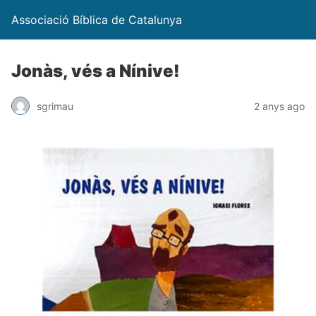
Associació Bíblica de Catalunya
Jonàs, vés a Nínive!
sgrimau
2 anys ago