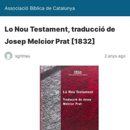
Associació Bíblica de Catalunya
Lo Nou Testament, traducció de
Josep Melcior Prat [1832]
sgrimau
2 anys ago